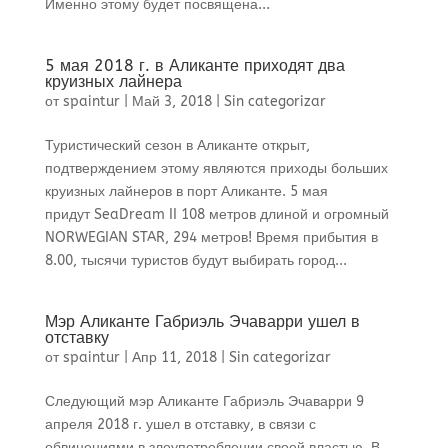
Именно этому будет посвящена...
5 мая 2018 г. в Аликанте приходят два
круизных лайнера
от
spaintur
|
Май 3, 2018
|
Sin categorizar
Туристический сезон в Аликанте открыт,
подтверждением этому являются приходы больших
круизных лайнеров в порт Аликанте. 5 мая
придут SeaDream II 108 метров длиной и огромный
NORWEGIAN STAR, 294 метров! Время прибытия в
8.00, тысячи туристов будут выбирать город...
Мэр Аликанте Габриэль Эчаварри ушел в
отставку
от
spaintur
|
Апр 11, 2018
|
Sin categorizar
Следующий мэр Аликанте Габриэль Эчаварри 9
апреля 2018 г. ушел в отставку, в связи с
обвинениями в злоупотреблении своей властью. В