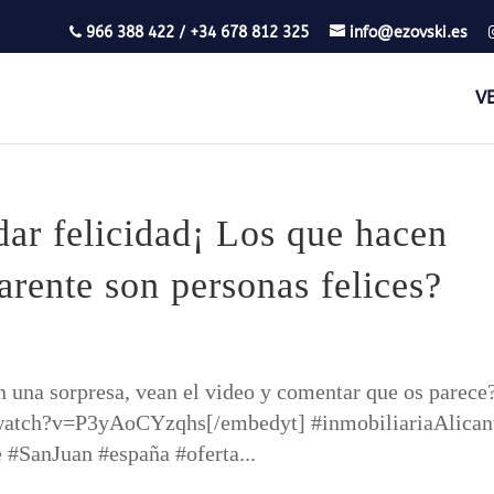
966 388 422 / +34 678 812 325
info@ezovski.es
V
dar felicidad¡ Los que hacen
arente son personas felices?
n una sorpresa, vean el video y comentar que os parece
watch?v=P3yAoCYzqhs[/embedyt] #inmobiliariaAlican
 #SanJuan #españa #oferta...