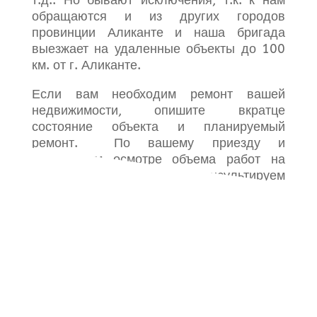
т.д.. Но бывают исключения, т.к. к нам
обращаются и из других городов
провинции Аликанте и наша бригада
выезжает на удаленные объекты до 100
км. от г. Аликанте.
Если вам необходим ремонт вашей
недвижимости, опишите вкратце
состояние объекта и планируемый
ремонт. По вашему приезду и
совместном осмотре объема работ на
месте, мы бесплатно проконсультируем
вас о стоимости работ и материала и
если вас устроит наше предложение,
приступим к проведению ремонта.
←
Продажа
Продажа
→
Más Info